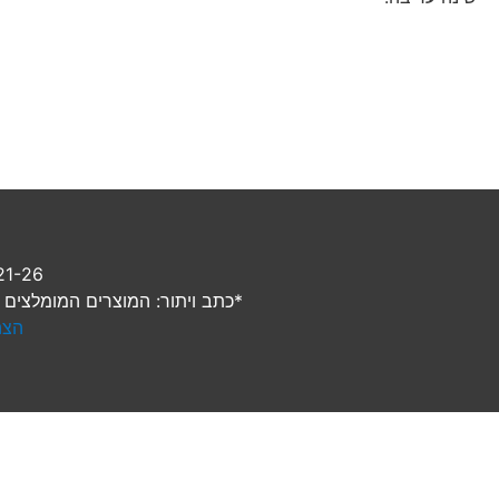
2021-26 © רק רוצים לישון, כ
*כתב ויתור: המוצרים המומלצים ב
הצה