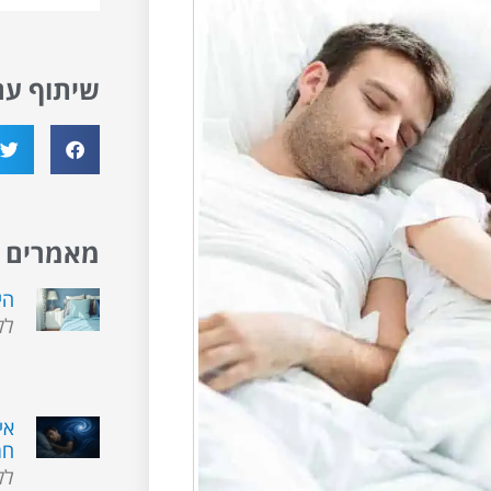
שיתוף עם
מאמרים א
הי
לק
אי
חמ
לק