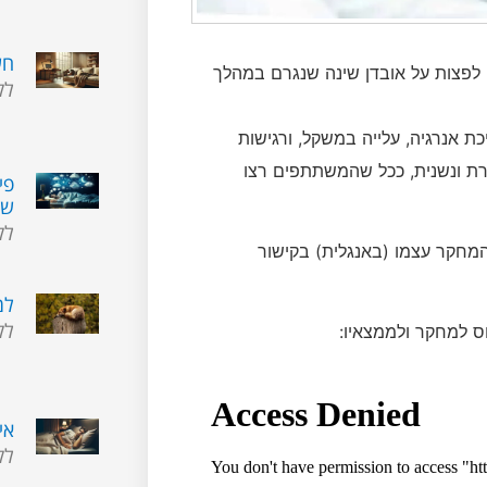
חש
לפצות על אובדן שינה שנגרם במהלך
לק
 אנרגיה, עלייה במשקל, ורגישות
ת) ובמהלך שינה חוזרת ונשנית, ככל שהמשתתפים רצו
פי
שמ
לק
המחקר עצמו (באנגלית) בקישור
למ
לק
אי
לק