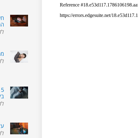
חש
הה
לק
מח
לק
5
בל
לק
על
לק