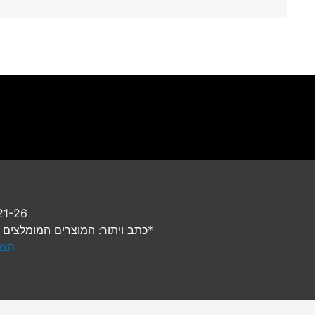
2021-26 © רק רוצים לישון, כ
*כתב ויתור: המוצרים המומלצים ב
הצה